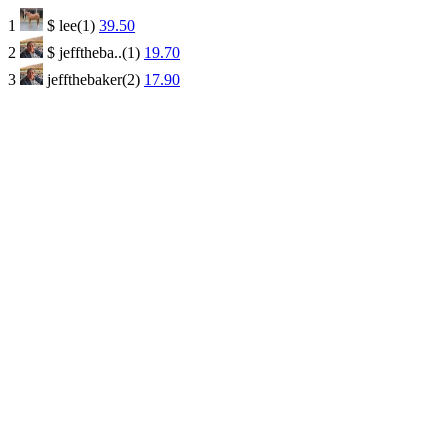
1
$
lee(1)
39.50
2
$
jefftheba..(1)
19.70
3
jeffthebaker(2)
17.90