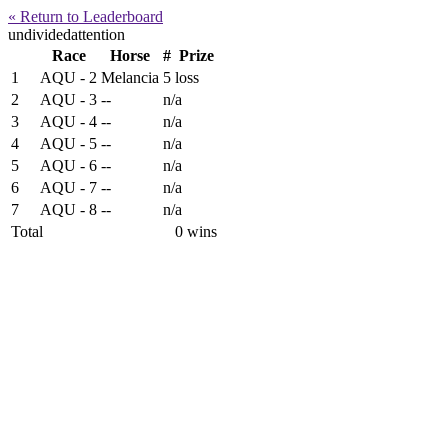
« Return to Leaderboard
undividedattention
Race
Horse
#
Prize
1
AQU - 2
Melancia
5
loss
2
AQU - 3
--
n/a
3
AQU - 4
--
n/a
4
AQU - 5
--
n/a
5
AQU - 6
--
n/a
6
AQU - 7
--
n/a
7
AQU - 8
--
n/a
Total
0 wins