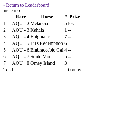
« Return to Leaderboard
uncle mo
Race
Horse
#
Prize
1
AQU - 2
Melancia
5
loss
2
AQU - 3
Kahala
1
--
3
AQU - 4
Enigmatic
7
--
4
AQU - 5
Lu's Redemption
6
--
5
AQU - 6
Embraceable Gal
4
--
6
AQU - 7
Smile Mon
5
--
7
AQU - 8
Omey Island
3
--
Total
0 wins