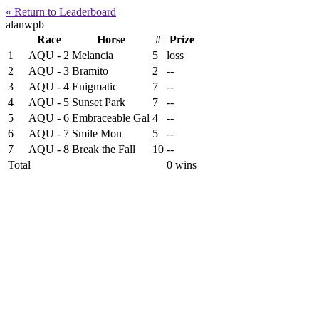
« Return to Leaderboard
alanwpb
Race
Horse
#
Prize
1
AQU - 2
Melancia
5
loss
2
AQU - 3
Bramito
2
--
3
AQU - 4
Enigmatic
7
--
4
AQU - 5
Sunset Park
7
--
5
AQU - 6
Embraceable Gal
4
--
6
AQU - 7
Smile Mon
5
--
7
AQU - 8
Break the Fall
10
--
Total
0 wins