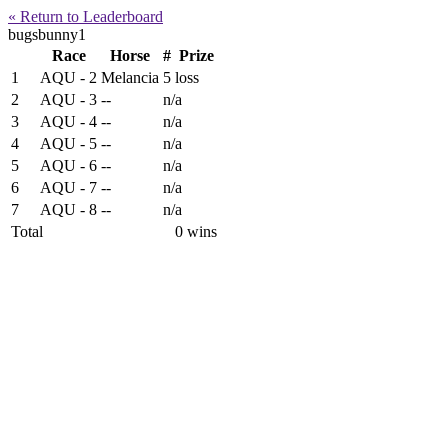
« Return to Leaderboard
bugsbunny1
Race
Horse
#
Prize
1
AQU - 2
Melancia
5
loss
2
AQU - 3
--
n/a
3
AQU - 4
--
n/a
4
AQU - 5
--
n/a
5
AQU - 6
--
n/a
6
AQU - 7
--
n/a
7
AQU - 8
--
n/a
Total
0 wins