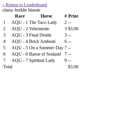
« Return to Leaderboard
classy freddie blassie
Race
Horse
#
Prize
1
AQU - 1
The Taco Lady
2
--
2
AQU - 2
Vehemente
3
$3.00
3
AQU - 3
Final Denile
3
--
4
AQU - 4
Brick Ambush
6
--
5
AQU - 5
On a Summer Day
7
--
6
AQU - 6
Baron of Sealand
7
--
7
AQU - 7
Spiritual Lady
9
--
Total
$3.00